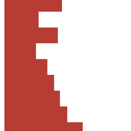
Модельный ряд Globovac
Про Globovac
Puma Mini S до 150 м.кв.
Аксеcсуары
Набор для уборки
Пневмосовок VacPan
Vroom - шланг в кассете
Шланг-невидимка Retraflex