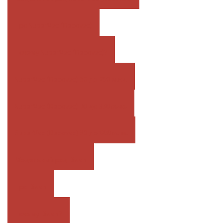
Про SuperVac (Decovac)
Почему SuperVac (Decovac)?
SuperVac (Decovac) 60 до 250 м.кв.
SuperVac (Decovac) 70 до 350 м.кв.
SuperVac (Decovac) 80 до 900 м.кв.
Модельный ряд Disan
Про Disan
Почему Disan?