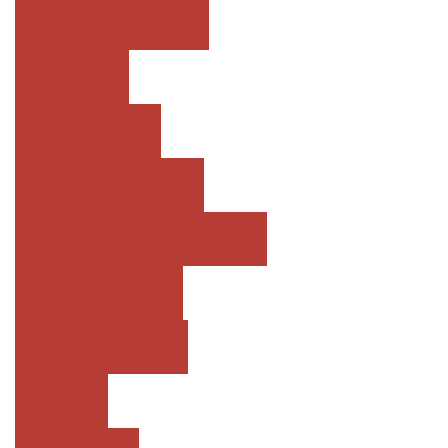
Модельный ряд Cyclovac
Про Cyclovac
Почему CycloVac?
Серия агрегатов Гибрид
Модели с мешками для квартиры
Коммерческая серия
Модельный ряд Beam
Про Beam