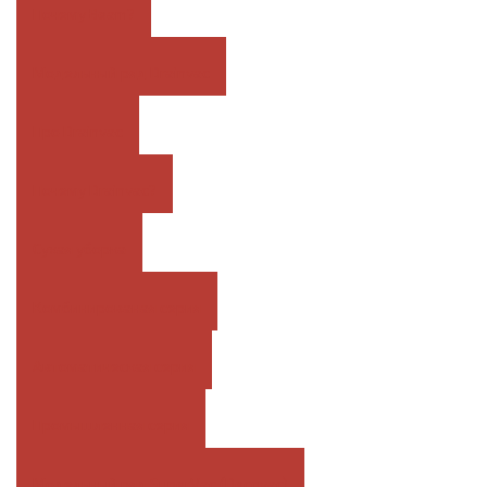
Почему Beam?
Модельный ряд Drainvac
Про Drainvac
Почему Drainvac?
Сухая уборка
Комбинированая серия
Автоматическая серия
Промышленная серия
Модельный ряд SuperVac (Decovac)