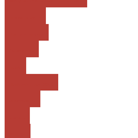
WallyFlex - растягивающийся шланг
Пневморозетки
Щетки и насадки
Сепараторы
Прайс
Прайс-лист .xls (66kb)
Информация
Скачать
Монтаж