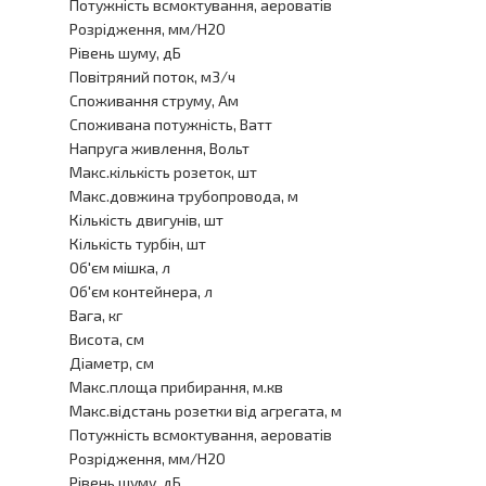
Потужність всмоктування, аероватів
Розрідження, мм/H2O
Рівень шуму, дБ
Повітряний поток, м3/ч
Споживання струму, Aм
Споживана потужність, Ватт
Напруга живлення, Вольт
Макс.кількість розеток, шт
Макс.довжина трубопровода, м
Кількість двигунів, шт
Кількість турбін, шт
Об'єм мішка, л
Об'єм контейнера, л
Вага, кг
Висота, см
Діаметр, см
Макс.площа прибирання, м.кв
Макс.відстань розетки від агрегата, м
Потужність всмоктування, аероватів
Розрідження, мм/H2O
Рівень шуму, дБ