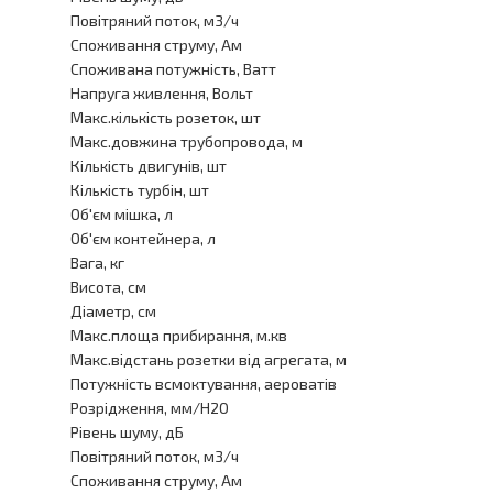
Повітряний поток, м3/ч
Споживання струму, Aм
Споживана потужність, Ватт
Напруга живлення, Вольт
Макс.кількість розеток, шт
Макс.довжина трубопровода, м
Кількість двигунів, шт
Кількість турбін, шт
Об'єм мішка, л
Об'єм контейнера, л
Вага, кг
Висота, см
Діаметр, см
Макс.площа прибирання, м.кв
Макс.відстань розетки від агрегата, м
Потужність всмоктування, аероватів
Розрідження, мм/H2O
Рівень шуму, дБ
Повітряний поток, м3/ч
Споживання струму, Aм