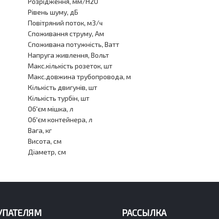
Розрідження, мм/H2O
Рівень шуму, дБ
Повітряний поток, м3/ч
Споживання струму, Aм
Споживана потужність, Ватт
Напруга живлення, Вольт
Макс.кількість розеток, шт
Макс.довжина трубопровода, м
Кількість двигунів, шт
Кількість турбін, шт
Об'єм мішка, л
Об'єм контейнера, л
Вага, кг
Висота, см
Діаметр, см
УПАТЕЛЯМ
РАССЫЛКА