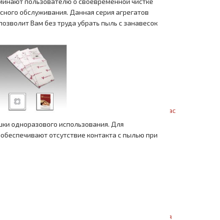
минают пользователю о своевременной чистке
Коммерческая серия
сного обслуживания. Данная серия агрегатов
озволит Вам без труда убрать пыль с занавесок
Модельный ряд Beam
Про Beam
Почему Beam?
Модельный ряд Drainvac
ки одноразового использования. Для
 обеспечивают отсутствие контакта с пылью при
Про Drainvac
Почему Drainvac?
Сухая уборка
Комбинированая серия