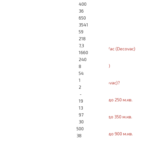
400
36
Автоматическая серия
650
3541
Промышленная серия
59
218
7,3
Модельный ряд SuperVac (Decovac)
1660
240
Про SuperVac (Decovac)
8
54
1
Почему SuperVac (Decovac)?
2
-
SuperVac (Decovac) 60 до 250 м.кв.
19
13
97
SuperVac (Decovac) 70 до 350 м.кв.
30
500
SuperVac (Decovac) 80 до 900 м.кв.
38