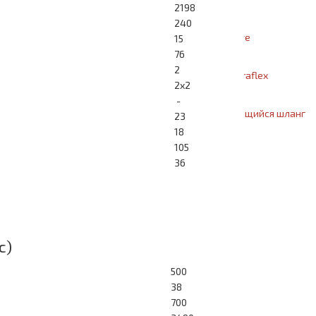
2198
240
Vroom - шланг в кассете
15
76
2
Шланг-невидимка Retraflex
2х2
-
WallyFlex - растягивающийся шланг
23
18
105
Пневморозетки
36
Щетки и насадки
Сепараторы
с)
Прайс
500
38
700
Прайс-лист .xls (66kb)