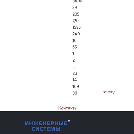
3490
59
Информация
235
7,5
Скачать
1595
240
10
Монтаж
65
1
Видео
2
-
23
Парикмахерская
14
109
Как это работает - Discovery
36
Контакты