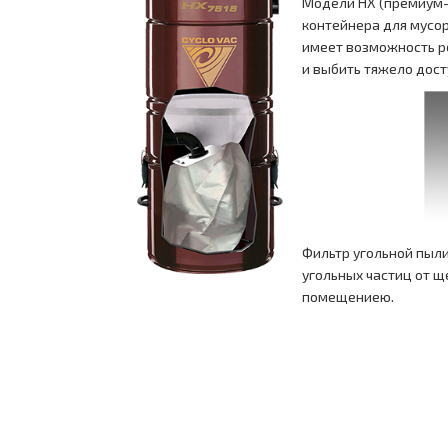
Модели HX (премиум-
контейнера для мусор
имеет возможность ре
и выбить тяжело дост
Фильтр угольной пыл
угольных частиц от щ
помещениею.