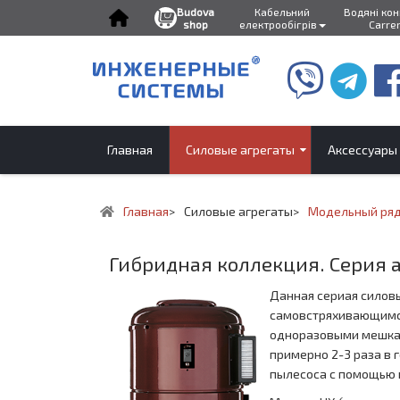
Budova
Кабельний
Водяні ко
shop
електрообігрів
Carre
Главная
Силовые агрегаты
Аксеcсуары
Главная
>
Силовые агрегаты
>
Модельный ряд
Гибридная коллекция. Серия 
Данная сериая силовы
самовстряхивающимся
одноразовыми мешками
примерно 2-3 раза в 
пылесоса с помощью ц