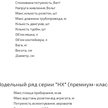
Споживана потужність, Ватт
Напруга живлення, Вольт
Макс.кількість розеток, шт
Макс.довжина трубопровода, м
Кількість двигунів, шт
Кількість турбін, шт
Об'єм мішка, л
Об'єм контейнера, л
Вага, кг
Висота, см
Діаметр, см
одельный ряд серии "HX" (премиум-клас
Макс.площа прибирання, м.кв
Макс.відстань розетки від агрегата, м
Потужність всмоктування, аероватів