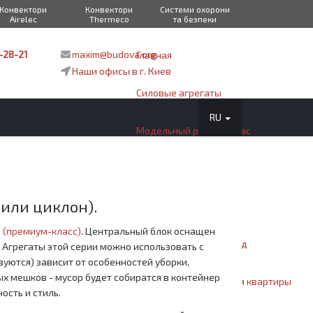
Конвектори
Конвектори
Системи охорони
Airelec
Thermeco
та безпеки
-28-21
maxim@budova.org
Главная
Наши офисы в г. Киев
Силовые агрегаты
RU
Модельный ряд Cyclovac
Про Cyclovac
или циклон).
Почему CycloVac?
 (премиум-класс)
. Центральный блок оснащен
Серия агрегатов Гибрид
Агрегаты этой серии можно использовать с
уются) зависит от особенностей уборки,
ых мешков - мусор будет собиратся в контейнер
Модели с мешками для квартиры
ость и стиль.