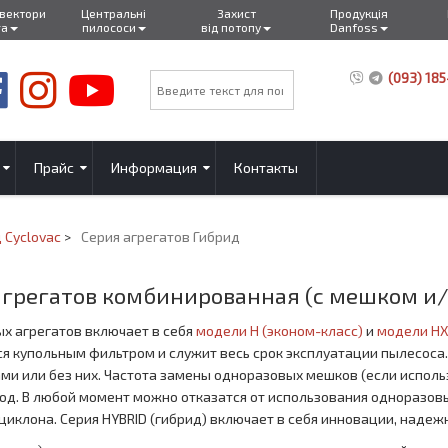
нвектори
Центральні
Захист
Продукція
ra
пилососи
від потопу
Danfoss
(093) 185
Прайс
Информация
Контакты
 Cyclovac
>
Серия агрегатов Гибрид
агрегатов комбинированная (с мешком и/
х агрегатов включает в себя
модели H (эконом-класс)
и
модели HX
 купольным фильтром и служит весь срок эксплуатации пылесоса. 
 или без них. Частота замены одноразовых мешков (если использ
год. В любой момент можно отказатся от использования одноразов
иклона. Серия HYBRID (гибрид) включает в себя инновации, надежн