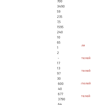
700
3490
Модельный ряд Disan
59
235
Про Disan
7,5
1595
240
Почему Disan?
10
65
Disan для 1 пользователя
1
2
Disan для 2-х пользователей
-
17
13
Disan для 3-х пользователей
97
30
Disan для 4-х пользователей
600
40
677
Disan для 5-х пользователей
3790
64