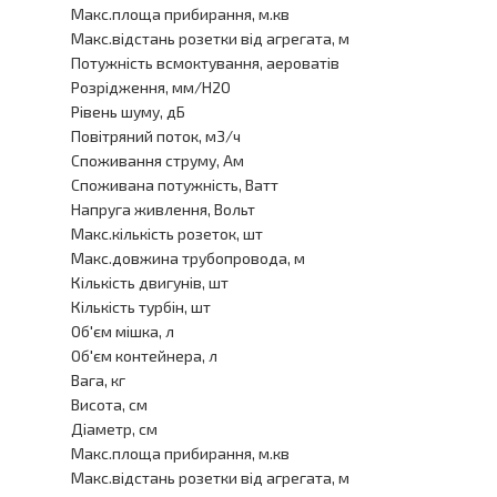
Макс.площа прибирання, м.кв
Макс.відстань розетки від агрегата, м
Потужність всмоктування, аероватів
Розрідження, мм/H2O
Рівень шуму, дБ
Повітряний поток, м3/ч
Споживання струму, Aм
Споживана потужність, Ватт
Напруга живлення, Вольт
Макс.кількість розеток, шт
Макс.довжина трубопровода, м
Кількість двигунів, шт
Кількість турбін, шт
Об'єм мішка, л
Об'єм контейнера, л
Вага, кг
Висота, см
Діаметр, см
Макс.площа прибирання, м.кв
Макс.відстань розетки від агрегата, м