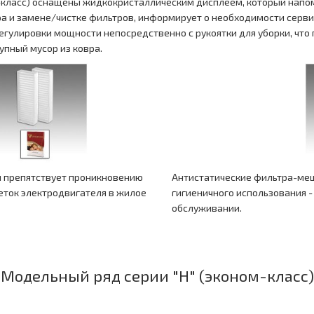
класс) оснащены жидкокристаллическим дисплеем, который напо
а и замене/чистке фильтров, информирует о необходимости серви
гулировки мощности непосредственно с рукоятки для уборки, что п
упный мусор из ковра.
и препятствует проникновению
Антистатические фильтра-меш
еток электродвигателя в жилое
гигиеничного использования -
обслуживании.
Модельный ряд серии "H" (эконом-класс)